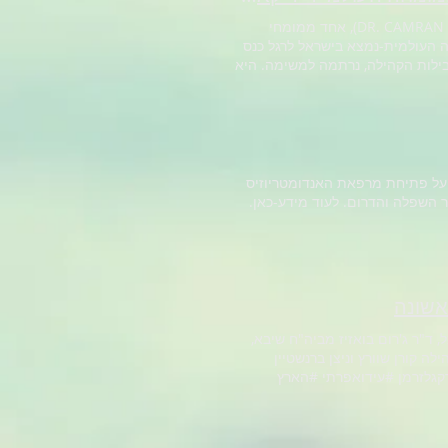
בזכות ארגון ה-ENDO MARCH העולמי, הובא לידיעתנו שד"ר קאמרן נזהט (DR. CAMRAN NZEHATׁׂ), אחד ממומחי
דה העולמית-נמצא בישראל לרגל כנס
 פינק, אחת ממובילות הקהילה, נרתמה למשימה. היא
"ר סינה נזהט (DR. CENA NEZHAT)-שניהם מומחי אנדו' בעלי שם עולמי, ואת קרלה
קרסי (CARLA CRESSY)- אקטיביסטית וחולת אנדו שהקימה את הארגון Women with Endometriosis הפועל לקידום
הכרה וזכויות לחולות האנדו' בבריטניה והצטרפה למומחים בנסיעתם. לסיפור המלא-כאן #איריספינק #carlacressy
) על פתיחת מרפאת האנדומטריוזיס
 השפלה והדרום. לעוד מידע-כאן.
אשונה
קאופמן מביה"ח כרמל, ד"ר ג'רום בואזיז מביה"ח שיבא,
דר, ואחיות האנדו'-עדי מזור, הילה קורן שוורץ וניצן ברנשטיין
רקגלזרמן #עידואפרתי #הארץ