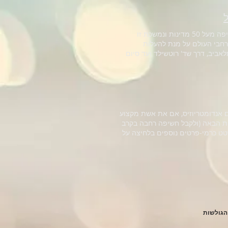
לראשונה, תתקיים לרגל חודש המודעות "צעדת האנדומטריוזיס"-תנועה עולמית המקיפה מעל 50 מדינות ונמשכת זו
ודעות לאנדומטריוזיס-ברחבי העולם על מנת להעלות
שישי)-ותצא מרח' הרצל בתלאביב, דרך שד' רוטשילד ועד סיום
והפתעות בכיכר הבימה. בואו בהמוניכםן, שתפו את האיבנט והביאו את הקטנטנים! #חודשהמודעות #endomarch
קול קורא להשתתפות בפסטיבל שכמוהו עוד לא היה כאן... אם אתה מטפל בנשים עם אנדומטריוזיס, אם את אשת מקצוע
 חלק במהפכת הבריאות הבאה (ולקבל חשיפה רחבה בקרב
שטט כרמי-פרטים נוספים בלחיצה על
 הגולשות