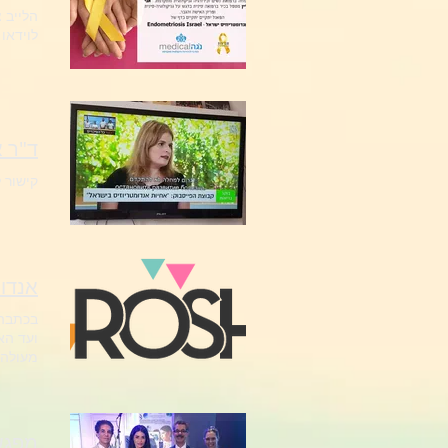
לוידאו
קישור 
אנדו
מעולה ומותאם 