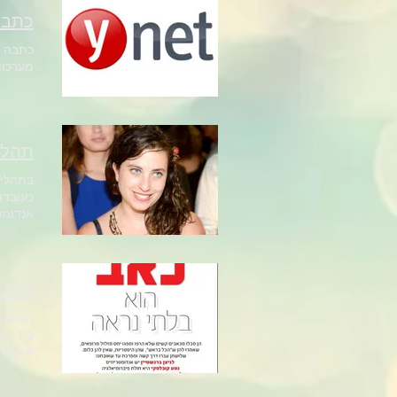
כתבה 
כתבה נ
מערכות יחס
תהליך
בתהליך
כעובדת
מרכיבי
אורח ח
הטיפול
כתבת
יותאם 
רפואיו
הכתבה 
בידי מ
#ניצןב
#אהלרס