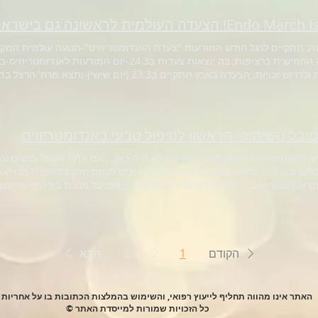
Endo ! הצעדה העולמית לראשונה גם בישראל
השנבה החמישית ברציפות, בה יוצאות צעדות ב24.3-יום המ
מודעות ולדרוש זכויות. הצעדה בארץ תתקיים ב23.3 (יום 
נדומטריוזיס #243
בל השיתופי הראשון לטיפול טבעי באנדומטריוזיס
בעלת כלים וכישורים לריפוי טבעי או עצמי, ואתם רוצים לקחת
ם אנדומטריוזיס...) הכנסו לקישור להצטרפות הפסטיבל מנוהל בידי חני אייזנ
 #טיפולטבעי #חניאייזנשטטכרמי #בריאותטבעית
הקודם
1
2
3
הבא
האתר אינו מהווה תחליף לייעוץ רפואי, והשימוש בהמלצות הכתובות בו על אחריות
© כל הזכויות שמורות למייסדת האתר