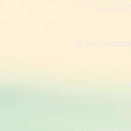
הלייב צ'אט נערך ב7.10 בדף הפייסבוק אנדומטריוזיס ישראל בהשתתפות ד"ר יובל קאופמן והמדקר אבי קליין. לקישור
פמן #טיפולהורמונלי
ד"ר אלעד ברקוביץ ושירה אבניאל מתראיינים על אנדומטריוזיס ב"בוקר בריאות" של רשת
יר
אחד
דומטריוזיס ומתארת את השנים הקשות מהוסת הראשונה
ועד האבחון, ואת ההשפעה הקשה של המחלה על החיים התקינים של נערה מתבגרת. הכתבה מלווה בסרטון מודעות קצר,
מפגש ראשון מסוגו של נציגה מקהילת האנדו' בישראל עם המומחה העולמי ד"ר קאמראן נזהט