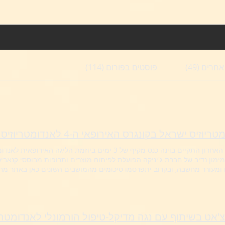
חרים (49)
פוסטים בפורום (114)
יוזיס ישראל בקונגרס האירופאי ה-4 לאנדומטריוזיס בוינה
בשבוע האחרון התקיים בוינה כנס מקיף של 3 ימים ביוזמת הלי
מימון נדיב של חברת ג'יניקה הפועלת לפיתוח מוצרים ותרופות מבוססי קנאביס
ומעורר מחשבה, ובקרוב יתפרסמו סיכומים מהמושבים השונים כאן באתר מחזי
אנדומטריוזיסישראל #כנס
צ'אט בשיתוף עם נגה מדיקל-טיפול הורמונלי לאנדומטרי