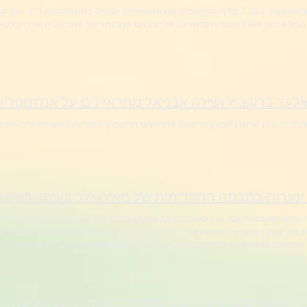
 המלא-כאן #אנדומטריוזיסישראל #לייבצאט #נגהמדיקל #אביקליין #דריובלקאו
לצפייה-כאן #רשת #בוקרבריאות #דראלעדברקוביץ #מודעות #שירהאבניאלכפ
 ונערות-כתבתה התקדימית של מאיה גלר בעיתון ראש 
בכתבה מראיינת מאיה גלר את סיוון, בת 18 שמתמודדת עם אנ
לנערות בגיל ההתבגרות. לקריאה-כאן #ראשאחד #נערות #מאיהגלר #מודעות