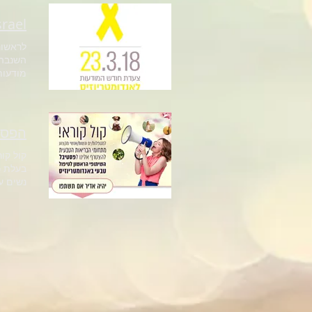
March Israel
#צעדתהא
הפסטי
נשים ע
התמונה