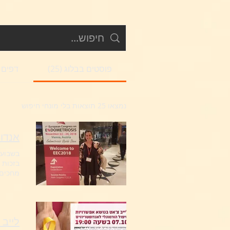
פוסטים בבלוג (25)
דפים א
נמצאו 25 תוצאות בלי מונחי חיפוש
אנדומטר
בזכות 
מחכים 
הכוח אלינו! #gynica #
לייב 