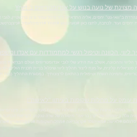
מצוינת של נועה בנוש על אנדומטריוזיס ב-Ynet
הדרת ב"וואי-נט" יחסים, אליה התראיינו ד"ר מיכל עמיר וניצן ברנשטיין, לגבי
ים ועוד. לכתבה, לחצו כאן #נועהבנוש #Ynet #דרמיכלעמיר #ניצןברנשטיין
 ליווי, הכוונה וטיפול רגשי למתמודדות עם אנדו ומשפחו
 הליווי וההכוונה, אשלב את הידע שלי לגבי אנדומטריוזיס ועולם הבריאות הנ
 סוציאלית קלינית, על מנת ליצור תהליך ליווי שיכלול בניית תכנית הוליסטי
אנדומטריוזיס, ותמיכה רגשית וטיפולית בהתאם לר
ם כהמלצות לרופאים ומטפלים, מיצוי זכויות, מידע על קנאביס רפואי, כלים ל
יים, חיבור לחולות ושירותים בקהילה והפניה לטיפולים המתאימים ביותר למצב
ית-רגשית תכלול כלים שרכשתי לאורך דרכי האישית והמקצועית, כגון מיינדפולנ
 עומק על מחלות שקופות בעיתון "לאישה"!
לך ולמה שאת זקוקה לו-אם בהכוונה ממוקדת, בעבודה רגשית-טיפולית עמוקה, 
ת, שיפור התקשורת עם בני משפחתך או בהכנה לקראת מצבים ספציפיים כניתוח
אשר כוללת ראיונות שלוש חולות במחלות שקופות (אנדומטריוזיס, פיברומיאל
איה גלר, ביוזמתה של "קרן בריאה" מיסודה של שרה טנקמן. לקריאת הכתבה ב
רנשטיין #אנדומטריוזיס #בנימשפחה
דנלוס #לאישה #מאיהגלר #קרןבריאה #מחלותשקופות #ניצןברנשטיין #שרה