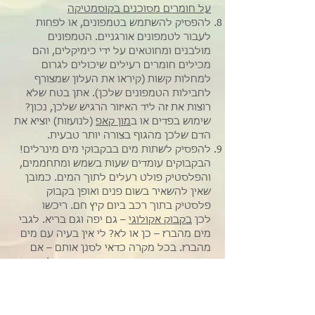
על חומרים מסוכנים בקוסמטיקה
להפסיק להשתמש בטמפונים, או לפחות
לעבור לטמפונים אורגניים. הטמפונים
מולבנים ומחוטאים על ידי כימיקלים, והם
מכילים חומרים רעילים שיכולים לגרום
למחלות קשות (קיראו את העלון שמצורף
לחבילות הטמפונים שלכן). אתן בטח שלא
רוצות את זה ליד האיזור הרגיש שלכן, נכון?
שימוש בפדים או ב
מון קאפ
(לנועזות) יוציא את
הדם שלכן מהגוף בצורה יותר טבעית.
להפסיק לשתות מים בבקבוקי מים מינרלים!
הבקבוקים עומדים שעות בשמש ומתחממים,
והפלסטיק פולט רעלים לתוך המים. כמובן
שאין להשאיר בשום פנים ואופן בקבוק
פלסטיק בתוך רכב ביום קיץ חם. ריכשו
לכן
בקבוק אקולוגי
– גם יפה וגם בריא. לגבי
מים מהברז – כן או לא? לי אין בעיה עם מים
מהברז. בכל מקרה כדאי לסנן אותם – אם
באמצעות בריטה או מסנן שמורכב על צינור
המים – אבל אין שום סיבה שבעולם לשתות
מים מינרלים.
לגבי מזון – להפסיק לאכול אוכל מעובד