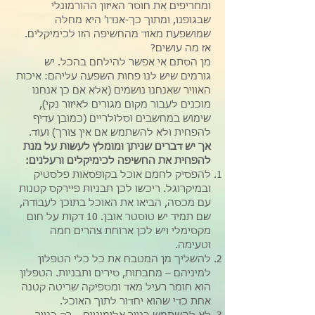
ומחריפים את חוסר האיזון ההורמונלי
שבגופנו, ומתוך כך-אנדו' היא מחלה
שמושפעת מאוד מהחשיפה הזו לכימיקלים.
אז מה עושים?
מן הסתם אי אפשר להילחם בהכל. יש
גורמים שיש לנו פחות השפעה עליהם: איכות
האוויר שאנחנו נושמים (אלא אם כן אנחנו
מוכנים לעבור מקום מגורים לאיזור נקי),
שימוש במחשבים וסלולריים (כמובן עדיף
להפחית ולא להשתמש אם אין צורך) ועוד.
אך יש דברים שניתן ומומלץ לעשות על מנת
להפחית את החשיפה לכימיקלים ורעלנים:
להפסיק לחמם אוכל בקופסאות פלסטיק
ובמיקרוגל. ריכשו לכן תבניות פיירקס קטנות
עם מכסה, הביאו את האוכל בתוכן לעבודה,
שם תמיד יש טוסטר אובן. 10 דקות על חום
מקסימלי ויש לכן ארוחת צהרים חמה
וטעימה.
להשליך מן המטבח את כל כלי הטפלון
למיניהם – מחבתות, סירים ותבניות. הטפלון
הוא חומר רעיל מאד ומספיקה שריטה קטנה
אחת כדי שהוא יחדור לתוך האוכל.