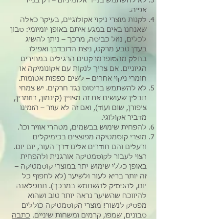
לא להשתמש בנייר אלומיניום – רק בנייר
אפיה.
לקנות מוצרי ניקוי אקולוגיים, בעיקר כאלה
שאנחנו באים במגע איתם באופן יומיומי: סבון
לכלים, נוזל כביסה, מרכך – ניתן להשיג
בעדן טבע מרקט, ניצת הדובדבן ואפילו
בחלק מהסופרמרקטים הרגילים במחירים
הגיוניים. אם צריך לנקות עם אקונומיקה או
חומרי ניקוי אחרים – לשים כפפות אטומות.
לא להשתמש בריסוס נגד חרקים. יש צמחי
תבלין שעושים את זה מצויין (קינמון, רוזמרין,
ציפורן, שום ועוד), ואם זה לא עוזר – הזמינו
מדביר אקולוגי.
להפחית שימוש בבשמים, מטהרי אוויר וכו'.
מוצרי קוסמטיקה מפוצצים בכימיקלים
ורעלים והם חודרים אלינו דרך העור, יום יום.
רצוי לעבור לקוסמטיקה אורגנית ולהפחית
באופן כללי שימוש יתר במוצרי קוסמטיקה –
זה יותר בריא לעור ולשיער (לא לחפוף כל
יום, להפסיק להשתמש במרכך). תתפלאנה
להיווכח שהשיער נראה יותר טוב ושהוא
מפסיק לנשור! מוצרי הקוסמטיקה כוללים
סבונים, שמפו, קרמים ומשחות שיניים.
כתבה