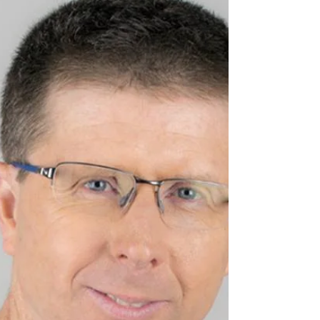
בזכות ארגון ה-ENDO MARCH העולמי, הובא
לידיעתנו שד"ר קאמרן נזהט (DR. CAMRAN
NZEHATׁׂ), אחד ממומחי האנדו' הגדולים ביותר
בעולם, חלוץ...