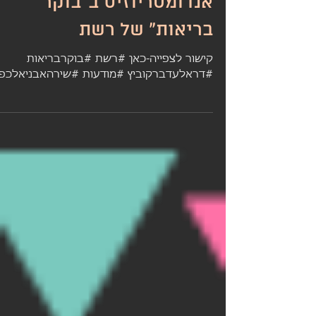
ד"ר אלעד ברקוביץ ושירה
אבניאל מתראיינים על
אנדומטריוזיס ב"בוקר
בריאות" של רשת
קישור לצפייה-כאן #רשת #בוקרבריאות
#דראלעדברקוביץ #מודעות #שירהאבניאלכפי