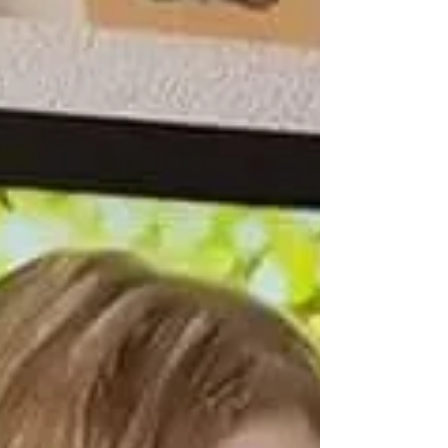
המלא-כאן...