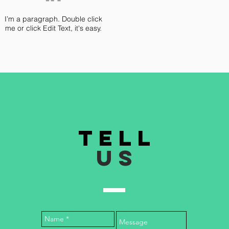
I’m a paragraph. Double click
me or click Edit Text, it's easy.
TELL
US