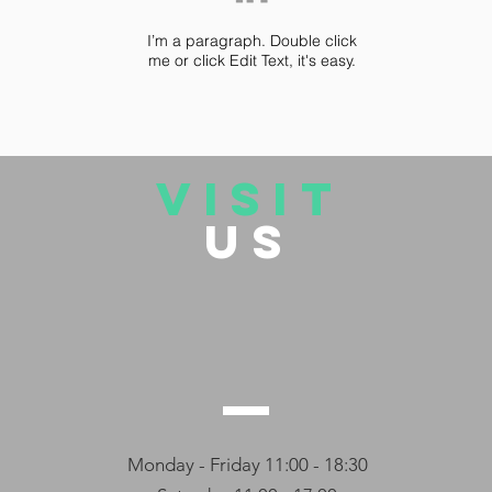
I’m a paragraph. Double click
me or click Edit Text, it's easy.
VISIT
US
Monday - Friday 11:00 - 18:30