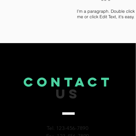
I’m a paragraph. Double click
me or click Edit Text, it's easy.
CONTACT
US
Tel. 123-456-7890