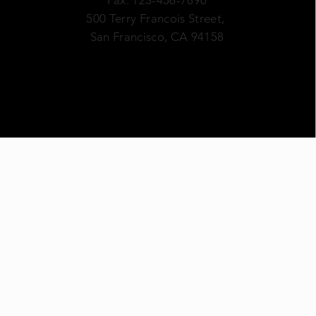
Fax. 123-456-7890
500 Terry Francois Street,
San Francisco, CA 94158