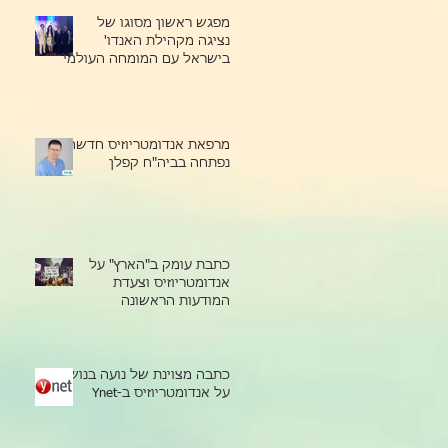
מפגש ראשון מסוגו של
נציגה מקהילת האנדו'
בישראל עם המומחה העולמי
ד"ר קאמראן נזהט
מרפאת אנדומטריוזיס חדשה
נפתחה בביה"ח קפלן
כתבת עומק ב"הארץ" על
אנדומטריוזיס וצעדת
המודעות הראשונה
כתבה מצוינת של נועה בנוש
על אנדומטריוזיס ב-Ynet