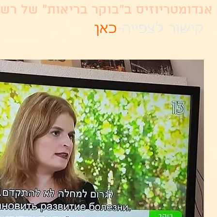
אנדומטריוזיס ב"בוקר בריאות" של רש
קישור לצפייה-
כאן