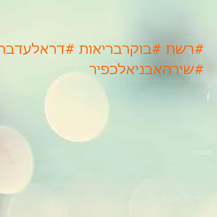
#רשת
#בוקרבריאות
#דראלעדברק
#שירהאבניאלכפיר
תגובות
כתיבת תגובה...