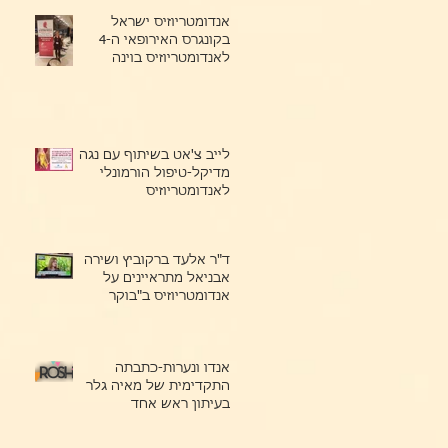
אנדומטריוזיס ישראל
בקונגרס האירופאי ה-4
לאנדומטריוזיס בוינה
לייב צ'אט בשיתוף עם נגה
מדיקל-טיפול הורמונלי
לאנדומטריוזיס
ד"ר אלעד ברקוביץ ושירה
אבניאל מתראיינים על
אנדומטריוזיס ב"בוקר
בריאות" של רשת
אנדו ונערות-כתבתה
התקדימית של מאיה גלר
בעיתון ראש אחד